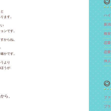
うと
ハイ
あります。
新潟
ない
チョンです。
格安
ますからね。
恋愛
や
恋愛
も確かです。
仲人
いうより
のほうが
、
いから、
ファ
、
プラ