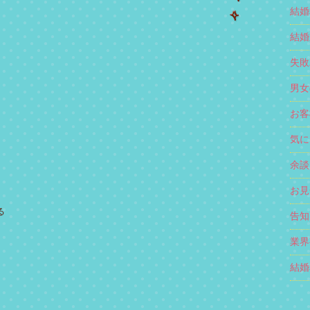
結婚
結婚対
失敗
男女
お客様
気に
余談 
お見合
る
告知 
業界事
結婚