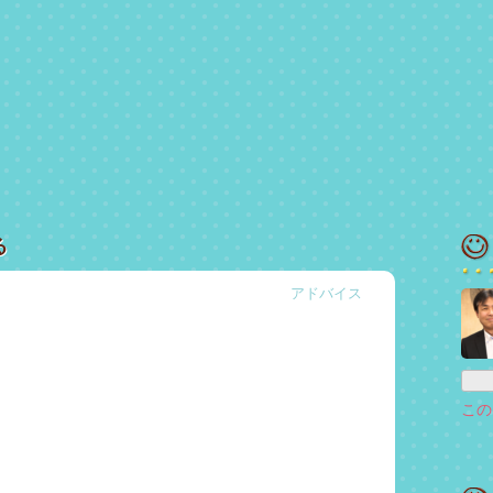
る
アドバイス
この