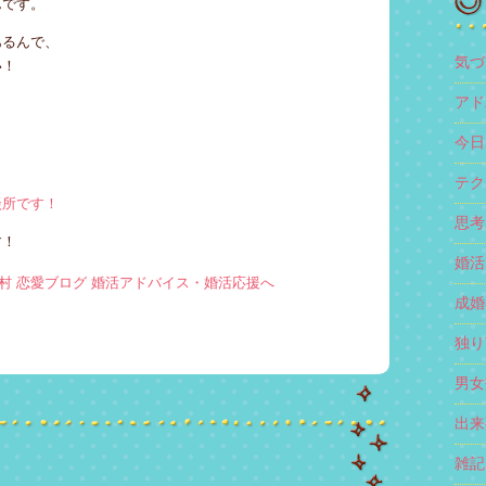
んです。
あるんで、
気づき
い！
アド
今日1
テク
談所です！
思考 
す！
婚活 
成婚者
独り言
男女交
出来事
雑記 