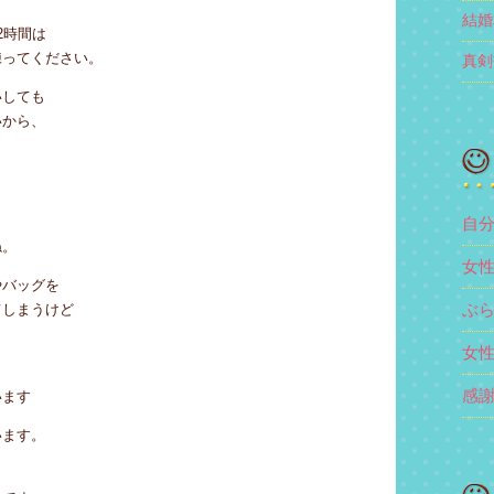
結婚
2時間は
練ってください。
真剣
いしても
いから、
自
ね。
女
やバッグを
ぶ
てしまうけど
女
。
感
います
います。