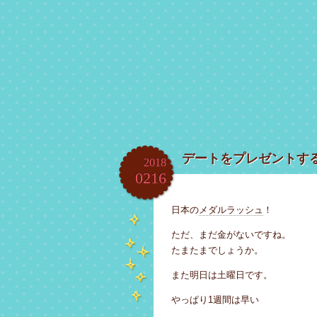
デートをプレゼントす
2018
02
16
日本の
メダルラッシュ
！
ただ、まだ金がないですね。
たまたまでしょうか。
また明日は土曜日です。
やっぱり1週間は早い