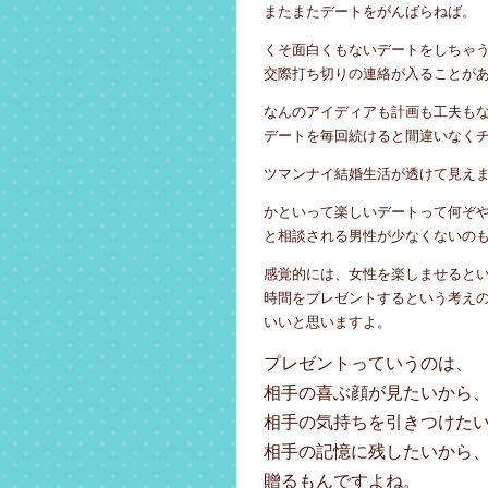
またまたデートをがんばらねば。
くそ面白くもないデートをしちゃ
交際打ち切りの連絡が入ることが
なんのアイディアも計画も工夫も
デートを毎回続けると間違いなく
ツマンナイ結婚生活が透けて見え
かといって楽しいデートって何ぞ
と相談される男性が少なくないの
感覚的には、女性を楽しませると
時間をプレゼントするという考え
いいと思いますよ。
プレゼントっていうのは、
相手の喜ぶ顔が見たいから
相手の気持ちを引きつけた
相手の記憶に残したいから
贈るもんですよね。