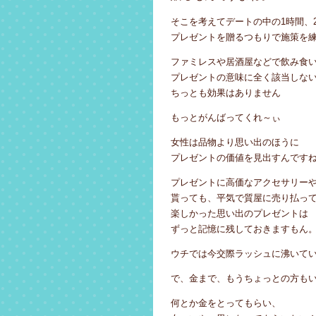
そこを考えてデートの中の1時間、
プレゼントを贈るつもりで施策を
ファミレスや居酒屋などで飲み食
プレゼントの意味に全く該当しな
ちっとも効果はありません
もっとがんばってくれ～ぃ
女性は品物より思い出のほうに
プレゼントの価値を見出すんです
プレゼントに高価なアクセサリー
貰っても、平気で質屋に売り払っ
楽しかった思い出のプレゼントは
ずっと記憶に残しておきますもん
ウチでは今交際ラッシュに沸いて
で、金まで、もうちょっとの方も
何とか金をとってもらい、