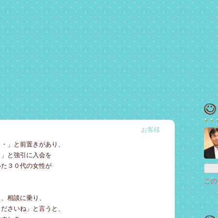
お客様
・・」と前置きがあり、
？」と強引に入会を
いた３０代の女性が
この
し、相談に乗り、
くださいね」と言うと、