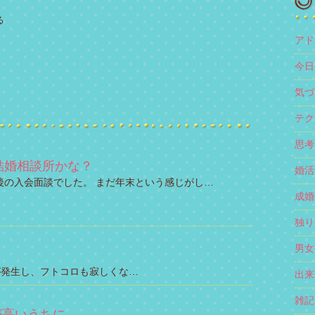
る
アド
今日1
気づき
テク
思考 
結婚相談所かな？
婚活 
後の入会面談でした。 まだ年末という感じがし…
成婚者
独り言
男女交
が発生し、フトコロも寂しくな…
出来事
雑記 
が高いうちに