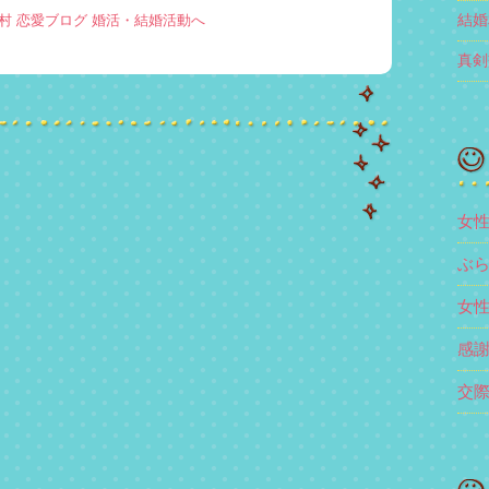
結婚
真剣
女
ぶ
女
感
交