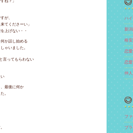
ですね？」
ですが、
ハイ
た来てくださーい」
新潟
腰を上げない・・
格安
た何か話し始める
っしゃいました。
恋愛
と言ってもらわない
恋愛
仲人
たい
し、最後に何か
した。
ファ
す。
プラ