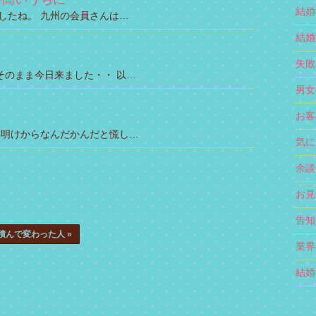
結婚
したね。 九州の会員さんは…
結婚対
失敗
そのまま今日来ました・・ 以…
男女
お客様
年明けからなんだかんだと慌し…
気に
余談 
お見合
告知 
積んで変わった人
»
業界事
結婚