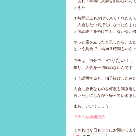
「あれ？本当に入会を勧めないん
ときた
１時間以上もかけて来てくれたん
「入会したい気持ちになったらま
と面談終了を告げても、なかなか
やっと席を立ったと思ったら、ま
という具合で、結局３時間もいら
「やりたい！」
ウチは、自分で
限り、入会を一切勧めないんです
そう説明すると、拍子抜けしたみ
入会に必要なものを何度も聞き返
言いたげにしながら帰っていきま
まあ、いいでしょう
ウチの結婚相談所
できれば今日もココにお願いしま